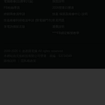
電腦維修(估價單討論)
保固說明
FB粉絲專頁
2026營業日曆表
經銷商會員申請
技嘉 保固及維修中心 說明
技嘉維修到府收送申請 (限電腦門市)
常見問題
筆電詢價留言版
運費說明
****FB綁定帳號教學
2009-2026 ©
速易購電腦
All rights reserved.
本網站由元佑科技有限公司營運 統編：53734349
購物說明
｜
隱私權政策