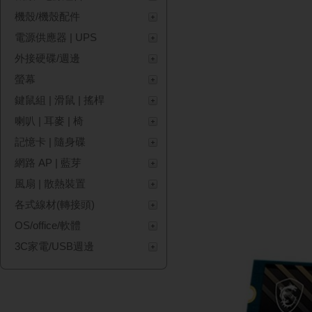
機殼/機殼配件
電源供應器 | UPS
外接硬碟/週邊
螢幕
鍵鼠組 | 滑鼠 | 搖桿
喇叭 | 耳麥 | 椅
記憶卡 | 隨身碟
網路 AP | 藍芽
風扇 | 散熱裝置
各式線材(轉接頭)
OS/office/軟體
3C家電/USB週邊