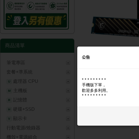
商品清單
公告
筆電專區
套餐+準系統
商品圖片
商品問與答
* * * * * * * * *
處理器 CPU
U
手機版下單，
商品圖片
主機板
歡迎多多利用。
M
* * * * * * * * *
記憶體
R
硬碟+SSD
H
顯示卡
V
行動電源/燒錄器
機殼+電源組合