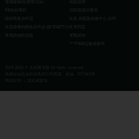
電腦維修(估價單討論)
保固說明
FB粉絲專頁
2026營業日曆表
經銷商會員申請
技嘉 保固及維修中心 說明
技嘉維修到府收送申請 (限電腦門市)
常見問題
筆電詢價留言版
運費說明
****FB綁定帳號教學
2009-2026 ©
速易購電腦
All rights reserved.
本網站由元佑科技有限公司營運 統編：53734349
購物說明
｜
隱私權政策