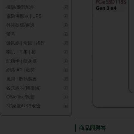
機殼/機殼配件
電源供應器 | UPS
外接硬碟/週邊
螢幕
鍵鼠組 | 滑鼠 | 搖桿
喇叭 | 耳麥 | 椅
記憶卡 | 隨身碟
網路 AP | 藍芽
風扇 | 散熱裝置
各式線材(轉接頭)
OS/office/軟體
3C家電/USB週邊
商品問與答