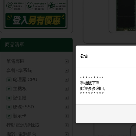
商品清單
公告
筆電專區
商品圖片
商品問與答
套餐+準系統
* * * * * * * * *
商品圖片
處理器 CPU
U
手機版下單，
主機板
歡迎多多利用。
M
* * * * * * * * *
記憶體
R
硬碟+SSD
H
顯示卡
V
行動電源/燒錄器
機殼+電源組合