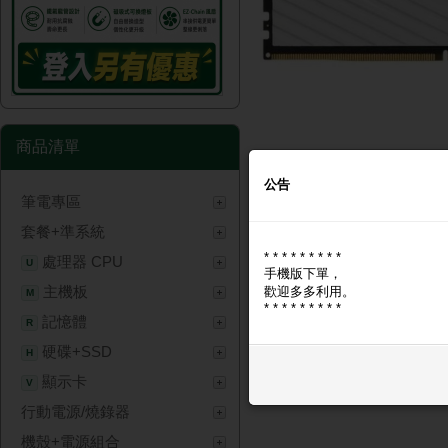
商品清單
公告
筆電專區
商品圖片
商品問與答
套餐+準系統
* * * * * * * * *
商品圖片
處理器 CPU
U
手機版下單，
主機板
歡迎多多利用。
M
* * * * * * * * *
記憶體
R
硬碟+SSD
H
顯示卡
V
行動電源/燒錄器
機殼+電源組合