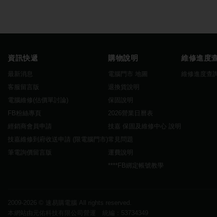
資訊快遞
購物說明
維修進度
最新消息
電腦門市 地圖
維修進度查
客服留言版
退換貨說明
電腦維修(估價單討論)
保固說明
FB粉絲專頁
2026營業日曆表
經銷商會員申請
技嘉 保固及維修中心 說明
技嘉維修到府收送申請 (限電腦門市)
常見問題
筆電詢價留言版
運費說明
****FB綁定帳號教學
2009-2026 ©
速易購電腦
All rights reserved.
本網站由元佑科技有限公司營運 統編：53734349