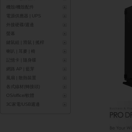
機殼/機殼配件
電源供應器 | UPS
外接硬碟/週邊
螢幕
鍵鼠組 | 滑鼠 | 搖桿
喇叭 | 耳麥 | 椅
記憶卡 | 隨身碟
網路 AP | 藍芽
風扇 | 散熱裝置
各式線材(轉接頭)
OS/office/軟體
3C家電/USB週邊