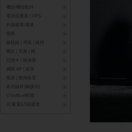
機殼/機殼配件
電源供應器 | UPS
外接硬碟/週邊
螢幕
鍵鼠組 | 滑鼠 | 搖桿
喇叭 | 耳麥 | 椅
記憶卡 | 隨身碟
網路 AP | 藍芽
風扇 | 散熱裝置
各式線材(轉接頭)
OS/office/軟體
3C家電/USB週邊