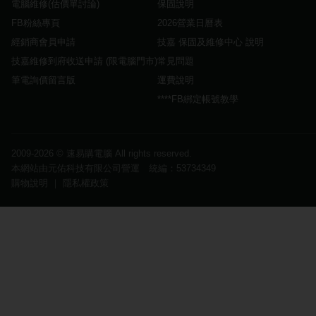
電腦維修(估價單討論)
保固說明
FB粉絲專頁
2026營業日曆表
經銷商會員申請
技嘉 保固及維修中心 說明
技嘉維修到府收送申請 (限電腦門市)
常見問題
筆電詢價留言版
運費說明
****FB綁定帳號教學
2009-2026 ©
速易購電腦
All rights reserved.
本網站由元佑科技有限公司營運 統編：53734349
購物說明
｜
隱私權政策