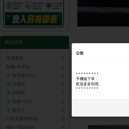
商品清單
公告
筆電專區
商品圖片
商品問與答
套餐+準系統
* * * * * * * * *
商品圖片
處理器 CPU
U
手機版下單，
主機板
歡迎多多利用。
M
* * * * * * * * *
記憶體
R
硬碟+SSD
H
顯示卡
V
行動電源/燒錄器
機殼+電源組合