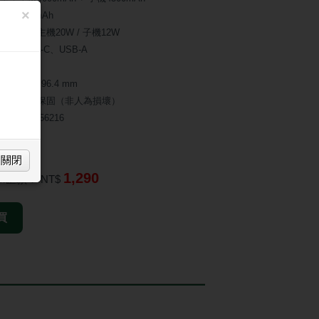
×
13500mAh
出功率：主機20W / 子機12W
出：USB-C、USB-A
83g
 x 26 x 96.4 mm
一年原廠保固（非人為損壞）
認證碼：R56216
 $100
關閉
1,290
TM匯款：
NT$
買