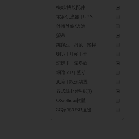
機殼/機殼配件
電源供應器 | UPS
外接硬碟/週邊
螢幕
鍵鼠組 | 滑鼠 | 搖桿
喇叭 | 耳麥 | 椅
記憶卡 | 隨身碟
網路 AP | 藍芽
風扇 | 散熱裝置
各式線材(轉接頭)
OS/office/軟體
3C家電/USB週邊