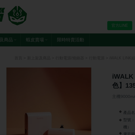
官方LINE
及商品
蝦皮賣場
限時特賣活動
首頁
>
新上架及商品
>
行動電源/燒錄器
>
行動電源
> iWALK LI
iWAL
色】13
主機9000mAh
產品名
型號：L
機）
電芯容量