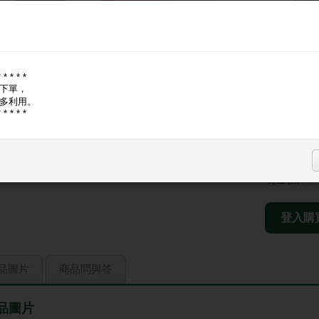
總容量：
最大輸
輸入/輸
重量：2
* * * * *
尺寸：81
下單，
保固：
多利用。
* * * * *
BSMI
🔑
登入
現省
現金價, A
登入購
品圖片
商品問與答
品圖片