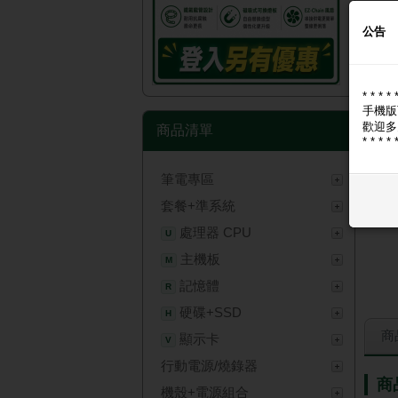
公告
* * * * 
手機版
歡迎多
商品清單
* * * * 
筆電專區
套餐+準系統
處理器 CPU
U
主機板
M
記憶體
R
硬碟+SSD
H
商
顯示卡
V
行動電源/燒錄器
商
機殼+電源組合