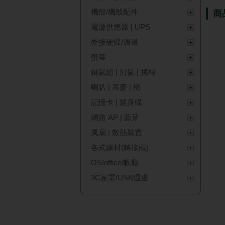
機殼/機殼配件
商
電源供應器 | UPS
外接硬碟/週邊
螢幕
鍵鼠組 | 滑鼠 | 搖桿
喇叭 | 耳麥 | 椅
記憶卡 | 隨身碟
網路 AP | 藍芽
風扇 | 散熱裝置
各式線材(轉接頭)
OS/office/軟體
3C家電/USB週邊