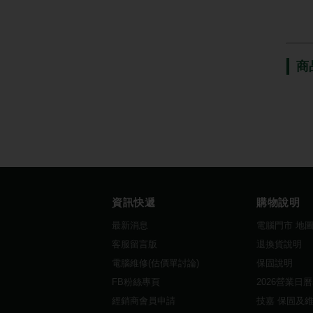
商
資訊快遞
購物說明
最新消息
電腦門市 地
客服留言版
退換貨說明
電腦維修(估價單討論)
保固說明
FB粉絲專頁
2026營業日
經銷商會員申請
技嘉 保固及