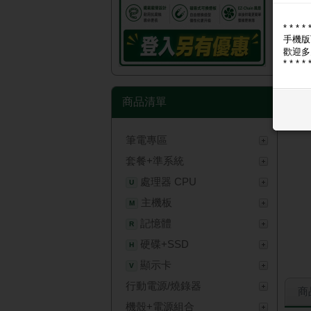
* * * * 
手機版
歡迎多
* * * * 
商品清單
筆電專區
套餐+準系統
處理器 CPU
U
主機板
M
記憶體
R
硬碟+SSD
H
顯示卡
V
行動電源/燒錄器
商
機殼+電源組合