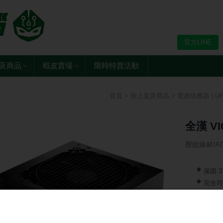
官方LINE
及商品
蝦皮賣場
限時特賣活動
首頁
>
新上架及商品
>
電源供應器 | U
全漢 VI
壓紋線材/AT
保固 3
完全符合
通過 8
轉換效
主動式