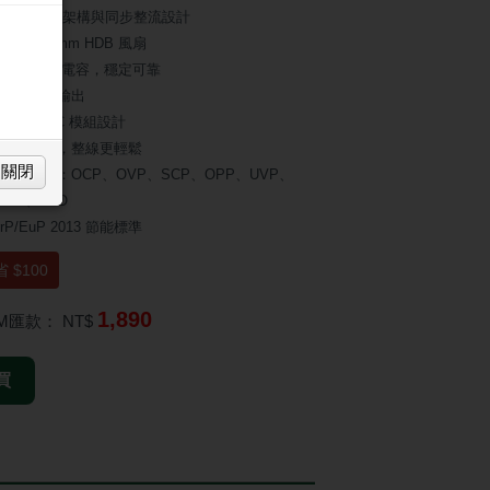
 LLC 諧振架構與同步整流設計
的 120mm HDB 風扇
 105°C 主電容，穩定可靠
12V 單路輸出
DC to DC 模組設計
壓紋線材，整線更輕鬆
關閉
防護機制：OCP、OVP、SCP、OPP、UVP、
SIP、NLO
rP/EuP 2013 節能標準
 $100
1,890
TM匯款：
NT$
買