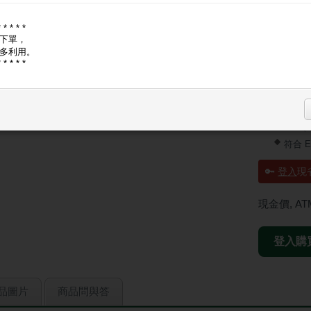
低損耗
靜音耐用
* * * * *
下單，
耐高溫
多利用。
強力 +
* * * * *
高效率 
高質感
全面性
OTP、
符合 E
🔑
登入
現省
現金價, A
登入購
品圖片
商品問與答