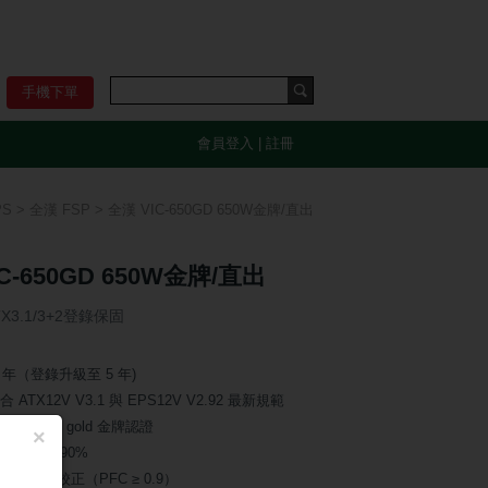
手機下單
會員登入
|
註冊
PS
>
全漢 FSP
> 全漢 VIC-650GD 650W金牌/直出
C-650GD 650W金牌/直出
X3.1/3+2登錄保固
 年（登錄升級至 5 年)
 ATX12V V3.1 與 EPS12V V2.92 最新規範
0 PLUS ® gold 金牌認證
×
率高達 ≧ 90%
功率因數校正（PFC ≥ 0.9）