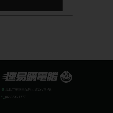
台北市萬華區艋舺大道275巷7號
(02)2336-1777