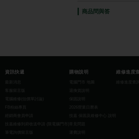
商品問與答
資訊快遞
購物說明
維修進度
最新消息
電腦門市 地圖
維修進度查
客服留言版
退換貨說明
電腦維修(估價單討論)
保固說明
FB粉絲專頁
2026營業日曆表
經銷商會員申請
技嘉 保固及維修中心 說明
技嘉維修到府收送申請 (限電腦門市)
常見問題
筆電詢價留言版
運費說明