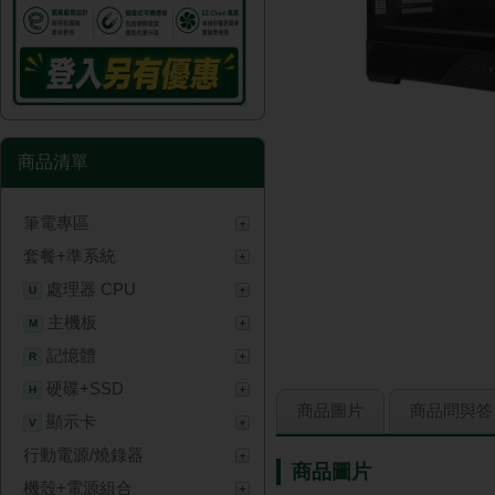
商品清單
筆電專區
套餐+準系統
處理器 CPU
U
主機板
M
記憶體
R
硬碟+SSD
H
商品圖片
商品問與答
顯示卡
V
行動電源/燒錄器
商品圖片
機殼+電源組合