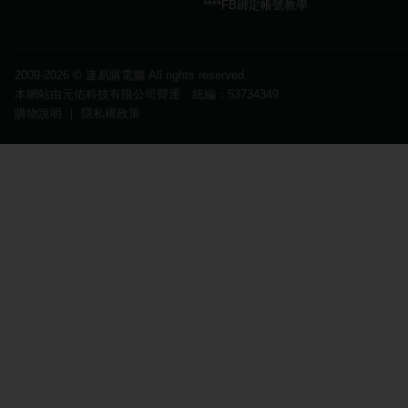
****FB綁定帳號教學
2009-2026 ©
速易購電腦
All rights reserved.
本網站由元佑科技有限公司營運 統編：53734349
購物說明
｜
隱私權政策