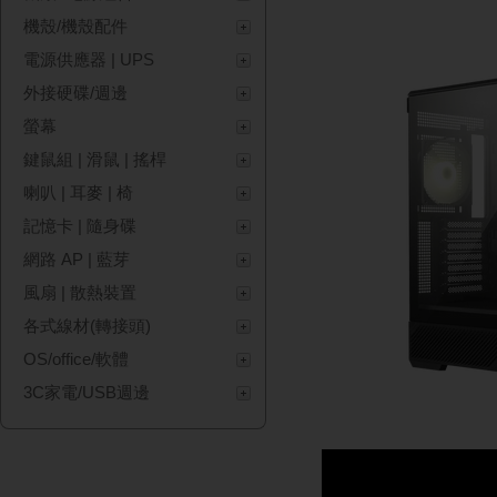
機殼/機殼配件
電源供應器 | UPS
外接硬碟/週邊
螢幕
鍵鼠組 | 滑鼠 | 搖桿
喇叭 | 耳麥 | 椅
記憶卡 | 隨身碟
網路 AP | 藍芽
風扇 | 散熱裝置
各式線材(轉接頭)
OS/office/軟體
3C家電/USB週邊