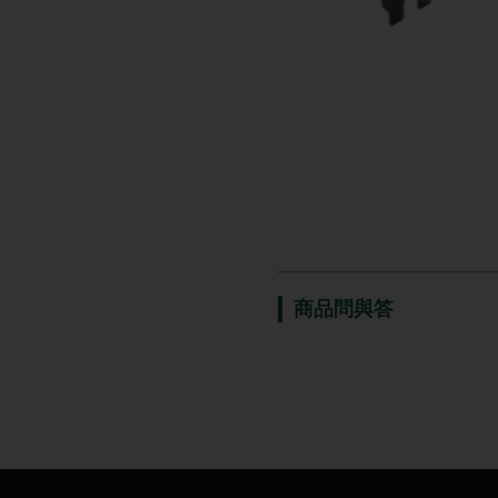
商品問與答