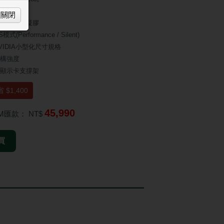
 風扇
關閉
等級導熱凝膠
模式(Performance / Silent)
VIDIA小型化尺寸規格
構強度
顯示卡支撐架
 $1,400
45,990
TM匯款：
NT$
買