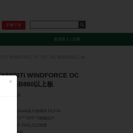
手機下單
會員登入
|
註冊
70Ti WINDFORCE OC SFF 16G 限搭B860以上板
X5070Ti WINDFORCE OC
×
6G 限搭B860以上板
31cm/三風扇
VIDIA Blackwell晶片架構與 DLSS4
eForce RTX™ 5070 Ti繪圖晶片
GB GDDR7 256位元記憶體
之力散熱系統