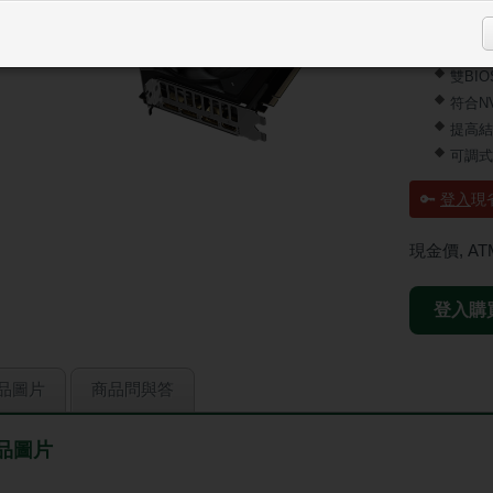
Hawk
伺服器
雙BIOS
符合N
提高結
可調式
🔑
登入
現省
現金價, A
登入購
品圖片
商品問與答
品圖片