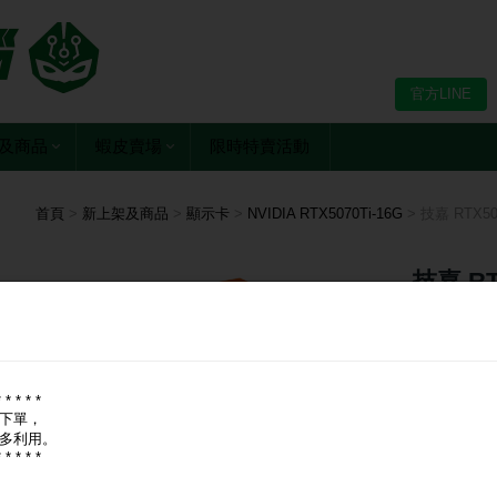
官方LINE
及商品
蝦皮賣場
限時特賣活動
首頁
>
新上架及商品
>
顯示卡
>
NVIDIA RTX5070Ti-16G
> 技嘉 RTX50
技嘉 RT
SFF 1
2497MHz/
* * * * *
採用 N
下單，
多利用。
採用 G
* * * * *
內建16
技嘉風