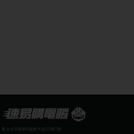
台北市萬華區艋舺大道275巷7號