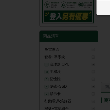
商品清單
筆電專區
套餐+準系統
處理器 CPU
U
主機板
M
記憶體
R
硬碟+SSD
商
H
顯示卡
V
商
行動電源/燒錄器
機殼+電源組合