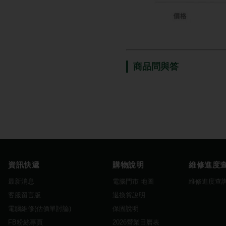
商品問與答
資訊快遞
購物說明
維修進度
最新消息
電腦門市 地圖
維修進度查
客服留言版
退換貨說明
電腦維修(估價單討論)
保固說明
FB粉絲專頁
2026營業日曆表