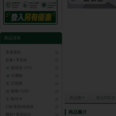
商品清單
筆電專區
套餐+準系統
處理器 CPU
U
主機板
M
記憶體
R
硬碟+SSD
H
商品圖片
商品問與答
顯示卡
V
行動電源/燒錄器
商品圖片
機殼+電源組合