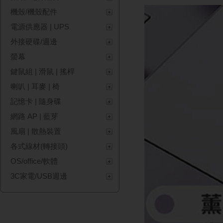
機殼/機殼配件
電源供應器 | UPS
外接硬碟/週邊
螢幕
鍵鼠組 | 滑鼠 | 搖桿
喇叭 | 耳麥 | 椅
記憶卡 | 隨身碟
網路 AP | 藍芽
風扇 | 散熱裝置
各式線材(轉接頭)
OS/office/軟體
3C家電/USB週邊