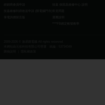
經銷商會員申請
技嘉 保固及維修中心 說明
技嘉維修到府收送申請 (限電腦門市)
常見問題
筆電詢價留言版
運費說明
****FB綁定帳號教學
2009-2026 ©
速易購電腦
All rights reserved.
本網站由元佑科技有限公司營運 統編：53734349
購物說明
｜
隱私權政策