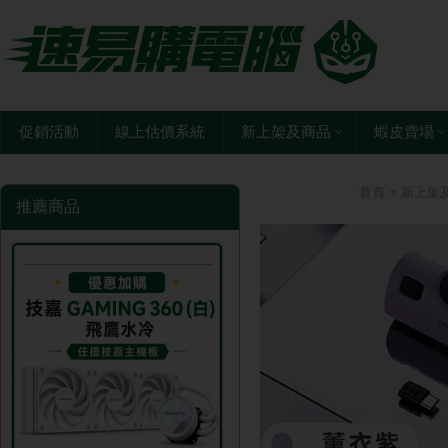
促銷活動
線上估價系統
新上架及商品
蝦皮賣場
首頁
>
新上架
推薦商品