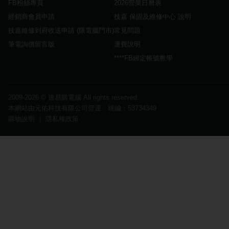
FB粉絲專頁
2026營業日曆表
經銷商會員申請
技嘉 保固及維修中心 說明
技嘉維修到府收送申請 (限電腦門市)
常見問題
筆電詢價留言版
運費說明
****FB綁定帳號教學
2009-2026 ©
速易購電腦
All rights reserved.
本網站由元佑科技有限公司營運 統編：53734349
購物說明
｜
隱私權政策