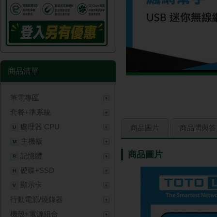
商品清單
筆電專區
套餐+準系統
處理器 CPU
商品圖片
商品問與答
U
主機板
M
商品圖片
記憶體
R
硬碟+SSD
H
顯示卡
V
行動電源/燒錄器
機殼+電源組合