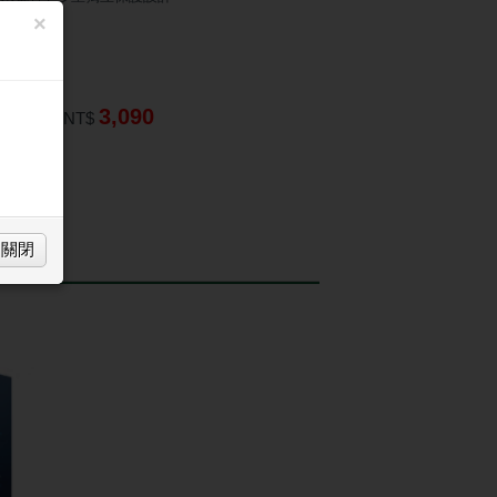
×
0F14GE
 $91
3,090
TM匯款：
NT$
買
關閉