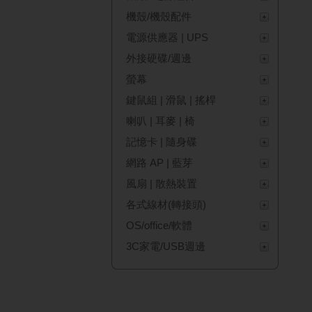
機殼/機殼配件
電源供應器 | UPS
外接硬碟/週邊
螢幕
鍵鼠組 | 滑鼠 | 搖桿
喇叭 | 耳麥 | 椅
記憶卡 | 隨身碟
網路 AP | 藍芽
風扇 | 散熱裝置
各式線材(轉接頭)
OS/office/軟體
3C家電/USB週邊