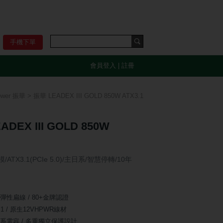
手機下單
會員登入
|
註冊
ower 振華
> 振華 LEADEX III GOLD 850W ATX3.1
ADEX III GOLD 850W
/ATX3.1(PCIe 5.0)/主日系/智慧停轉/10年
彈性扁線 / 80+金牌認證
3.1 / 原生12VHPWR線材
系電容 / 多重獨立保護設計