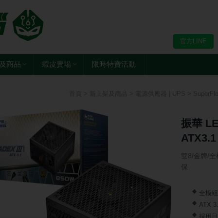
官方LINE
及商品
蝦皮賣場
限時特賣活動
首頁
>
新上架及商品
>
電源供應器 | UPS
>
SuperFl
振華 LE
ATX3.1
雙8/金牌/全模
保
全模組
ATX 
採用日