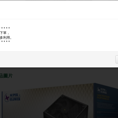
SF-85
🔑
登入
現省
現金價, A
* * * * *
下單，
多利用。
* * * * *
登入購
品圖片
商品問與答
品圖片