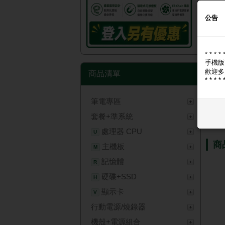
公告
* * * * 
手機版
歡迎多
商品清單
* * * * 
筆電專區
套餐+準系統
商
處理器 CPU
U
商
主機板
M
記憶體
R
硬碟+SSD
H
顯示卡
V
行動電源/燒錄器
機殼+電源組合