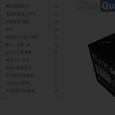
機殼/機殼配件
電源供應器 | UPS
外接硬碟/週邊
螢幕
鍵鼠組 | 滑鼠 | 搖桿
喇叭 | 耳麥 | 椅
記憶卡 | 隨身碟
網路 AP | 藍芽
風扇 | 散熱裝置
各式線材(轉接頭)
OS/office/軟體
3C家電/USB週邊