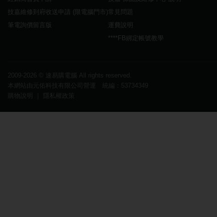
技嘉維修到府收送申請 (限電腦門市)
常見問題
筆電詢價留言版
運費說明
****FB綁定帳號教學
2009-2026 ©
速易購電腦
All rights reserved.
本網站由元佑科技有限公司營運 統編：53734349
購物說明
｜
隱私權政策