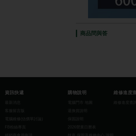
商品問與答
資訊快遞
購物說明
維修進度
最新消息
電腦門市 地圖
維修進度查
客服留言版
退換貨說明
電腦維修(估價單討論)
保固說明
FB粉絲專頁
2026營業日曆表
經銷商會員申請
技嘉 保固及維修中心 說明