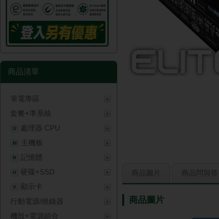
商品清單
筆電專區
套餐+準系統
處理器 CPU
U
主機板
M
記憶體
R
硬碟+SSD
商品圖片
商品問與答
H
顯示卡
V
商品圖片
行動電源/燒錄器
機殼+電源組合