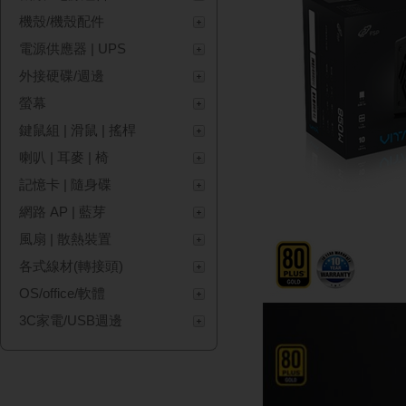
機殼/機殼配件
電源供應器 | UPS
外接硬碟/週邊
螢幕
鍵鼠組 | 滑鼠 | 搖桿
喇叭 | 耳麥 | 椅
記憶卡 | 隨身碟
網路 AP | 藍芽
風扇 | 散熱裝置
各式線材(轉接頭)
OS/office/軟體
3C家電/USB週邊