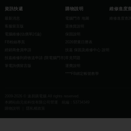
資訊快遞
購物說明
維修進度
最新消息
電腦門市 地圖
維修進度查
客服留言版
退換貨說明
電腦維修(估價單討論)
保固說明
FB粉絲專頁
2026營業日曆表
經銷商會員申請
技嘉 保固及維修中心 說明
技嘉維修到府收送申請 (限電腦門市)
常見問題
筆電詢價留言版
運費說明
****FB綁定帳號教學
2009-2026 ©
速易購電腦
All rights reserved.
本網站由元佑科技有限公司營運 統編：53734349
購物說明
｜
隱私權政策