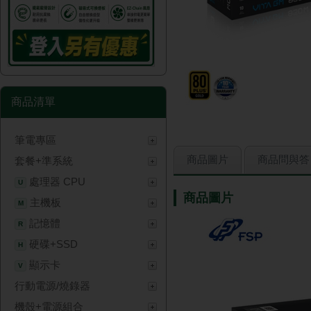
商品清單
筆電專區
商品圖片
商品問與答
套餐+準系統
處理器 CPU
U
商品圖片
主機板
M
記憶體
R
硬碟+SSD
H
顯示卡
V
行動電源/燒錄器
機殼+電源組合