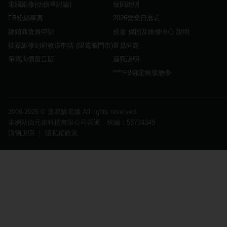
電腦維修(估價單討論)
保固說明
FB粉絲專頁
2026營業日曆表
經銷商會員申請
技嘉 保固及維修中心 說明
技嘉維修到府收送申請 (限電腦門市)
常見問題
筆電詢價留言版
運費說明
****FB綁定帳號教學
2009-2026 ©
速易購電腦
All rights reserved.
本網站由元佑科技有限公司營運 統編：53734349
購物說明
｜
隱私權政策