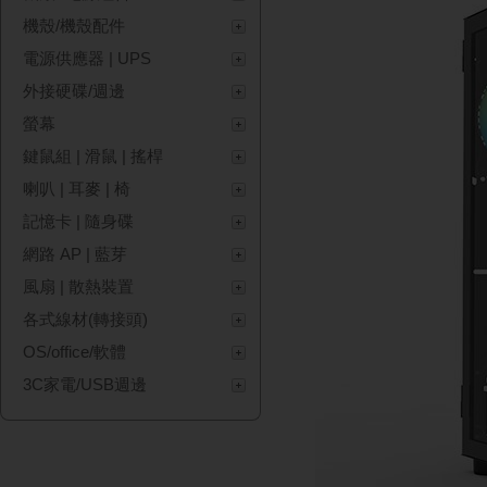
機殼/機殼配件
電源供應器 | UPS
外接硬碟/週邊
螢幕
鍵鼠組 | 滑鼠 | 搖桿
喇叭 | 耳麥 | 椅
記憶卡 | 隨身碟
網路 AP | 藍芽
風扇 | 散熱裝置
各式線材(轉接頭)
OS/office/軟體
3C家電/USB週邊