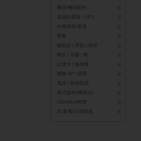
機殼/機殼配件
電源供應器 | UPS
外接硬碟/週邊
螢幕
鍵鼠組 | 滑鼠 | 搖桿
喇叭 | 耳麥 | 椅
記憶卡 | 隨身碟
網路 AP | 藍芽
風扇 | 散熱裝置
各式線材(轉接頭)
OS/office/軟體
3C家電/USB週邊