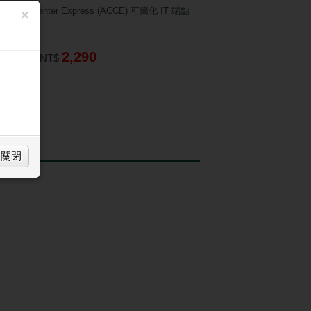
Control Center Express (ACCE) 可簡化 IT 端點
×
作業
2,290
TM匯款：
NT$
買
關閉