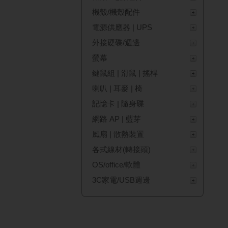
機殼/機殼配件
電源供應器 | UPS
外接硬碟/週邊
螢幕
鍵鼠組 | 滑鼠 | 搖桿
喇叭 | 耳麥 | 椅
記憶卡 | 隨身碟
網路 AP | 藍芽
風扇 | 散熱裝置
各式線材(轉接頭)
OS/office/軟體
3C家電/USB週邊