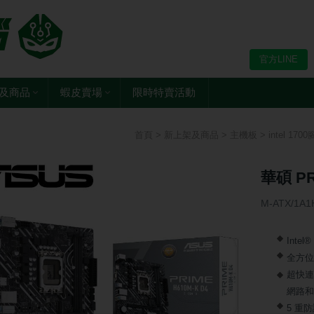
官方LINE
及商品
蝦皮賣場
限時特賣活動
首頁
>
新上架及商品
>
主機板
>
intel 170
華碩 PR
M-ATX/1A
Intel
全方位散
超快連接
網路和 U
5 重