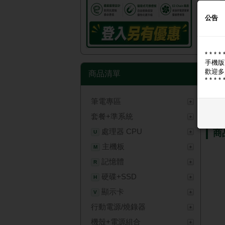
公告
* * * * 
手機版
歡迎多
商品清單
* * * * 
筆電專區
商
套餐+準系統
處理器 CPU
商
U
主機板
M
記憶體
R
硬碟+SSD
H
顯示卡
V
行動電源/燒錄器
機殼+電源組合