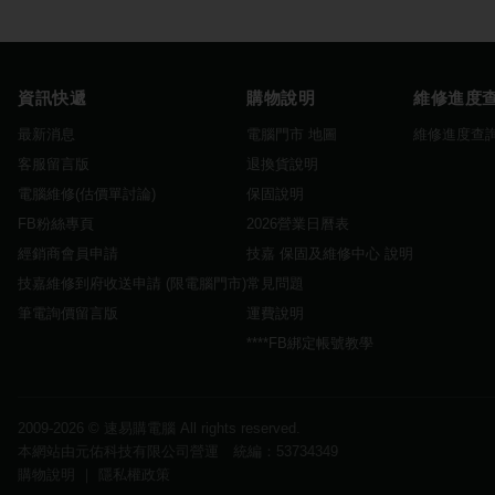
資訊快遞
購物說明
維修進度
最新消息
電腦門市 地圖
維修進度查
客服留言版
退換貨說明
電腦維修(估價單討論)
保固說明
FB粉絲專頁
2026營業日曆表
經銷商會員申請
技嘉 保固及維修中心 說明
技嘉維修到府收送申請 (限電腦門市)
常見問題
筆電詢價留言版
運費說明
****FB綁定帳號教學
2009-2026 ©
速易購電腦
All rights reserved.
本網站由元佑科技有限公司營運 統編：53734349
購物說明
｜
隱私權政策