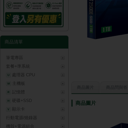
商品清單
筆電專區
套餐+準系統
處理器 CPU
U
主機板
M
商品圖片
商品問與答
記憶體
R
硬碟+SSD
H
商品圖片
顯示卡
V
行動電源/燒錄器
機殼+電源組合