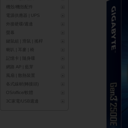
機殼/機殼配件
電源供應器 | UPS
外接硬碟/週邊
螢幕
鍵鼠組 | 滑鼠 | 搖桿
喇叭 | 耳麥 | 椅
記憶卡 | 隨身碟
網路 AP | 藍芽
風扇 | 散熱裝置
各式線材(轉接頭)
OS/office/軟體
3C家電/USB週邊