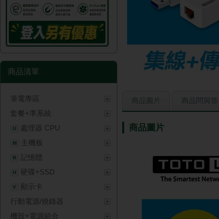
商品清單
筆電專區
商品圖片
商品問與答
套餐+準系統
商品圖片
處理器 CPU
U
主機板
M
記憶體
R
硬碟+SSD
H
顯示卡
V
行動電源/燒錄器
機殼+電源組合