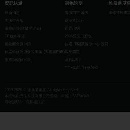
資訊快遞
購物說明
維修進度
最新消息
電腦門市 地圖
維修進度查
客服留言版
退換貨說明
電腦維修(估價單討論)
保固說明
FB粉絲專頁
2026營業日曆表
經銷商會員申請
技嘉 保固及維修中心 說明
技嘉維修到府收送申請 (限電腦門市)
常見問題
筆電詢價留言版
運費說明
****FB綁定帳號教學
2009-2026 ©
速易購電腦
All rights reserved.
本網站由元佑科技有限公司營運 統編：53734349
購物說明
｜
隱私權政策