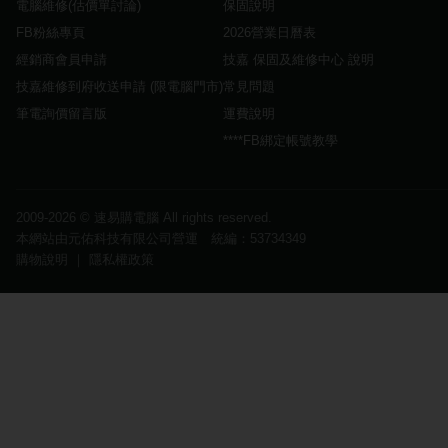
電腦維修(估價單討論)
保固說明
FB粉絲專頁
2026營業日曆表
經銷商會員申請
技嘉 保固及維修中心 說明
技嘉維修到府收送申請 (限電腦門市)
常見問題
筆電詢價留言版
運費說明
****FB綁定帳號教學
2009-2026 ©
速易購電腦
All rights reserved.
本網站由元佑科技有限公司營運 統編：53734349
購物說明
｜
隱私權政策