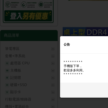
商品清單
公告
筆電專區
商品圖片
商品問與答
套餐+準系統
* * * * * * * * *
商品圖片
處理器 CPU
U
手機版下單，
主機板
歡迎多多利用。
M
* * * * * * * * *
記憶體
R
硬碟+SSD
H
顯示卡
V
行動電源/燒錄器
機殼+電源組合