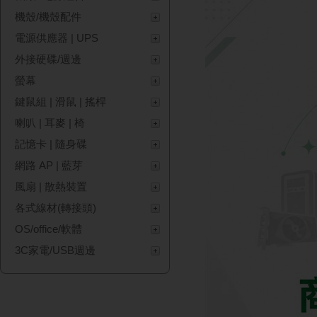
機殼/機殼配件
電源供應器 | UPS
外接硬碟/週邊
螢幕
鍵鼠組 | 滑鼠 | 搖桿
喇叭 | 耳麥 | 椅
記憶卡 | 隨身碟
網路 AP | 藍芽
風扇 | 散熱裝置
各式線材(轉接頭)
OS/office/軟體
3C家電/USB週邊