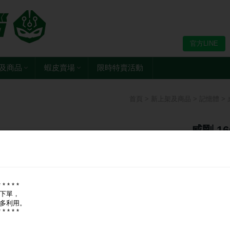
官方LINE
及商品
蝦皮賣場
限時特賣活動
首頁
>
新上架及商品
>
記憶體
>
威剛 16
搭 M 折
終保
* * * * *
下單，
🔑
登入
現省
多利用。
* * * * *
現金價, A