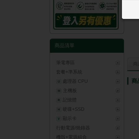
商品清單
筆電專區
商
套餐+準系統
商
處理器 CPU
U
主機板
M
記憶體
R
硬碟+SSD
H
顯示卡
V
行動電源/燒錄器
機殼+電源組合