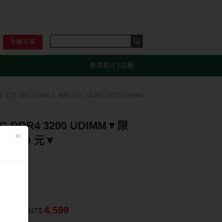
手機下單
會員登入
|
註冊
桌上型 16G DDR4
> 威剛 16G DDR4 3200 UDIMM
G DDR4 3200 UDIMM▼限
×
扣 150 元▼
 $149
4,599
TM匯款：
NT$