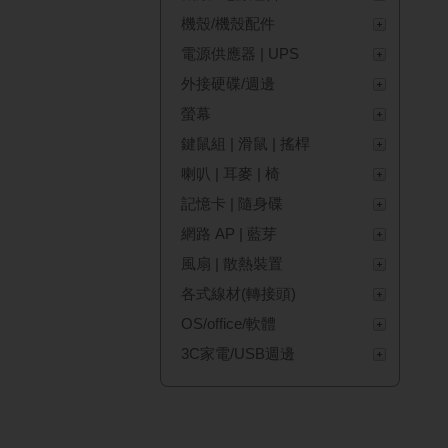
機殼/機殼配件
電源供應器 | UPS
外接硬碟/週邊
螢幕
鍵鼠組 | 滑鼠 | 搖桿
喇叭 | 耳麥 | 椅
記憶卡 | 隨身碟
網路 AP | 藍芽
風扇 | 散熱裝置
各式線材(轉接頭)
OS/office/軟體
3C家電/USB週邊