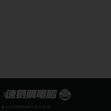
台北市萬華區艋舺大道275巷7號