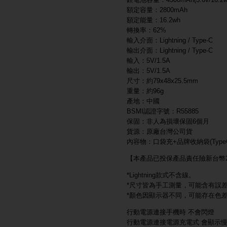
額定容量：2800mAh
額定能量：16.2wh
轉換率：62%
輸入介面：Lightning / Type-C
輸出介面：Lightning / Type-C
輸入：5V/1.5A
輸出：5V/1.5A
尺寸：約79x48x25.5mm
重量：約96g
產地：中國
BSMI認證字號：R55885
保固：非人為損壞保固6個月
貨源：原廠台灣公司貨
內容物：口袋充+品牌收納袋(Type
【本產品已投保產品責任險新台幣2
*Lightning款式不含線。
*尺寸皆為手工測量，可能含有誤
*顏色因顯示器不同，可能存在色
行動電源連接手機時 不會閃燈
行動電源連接電源充電式 會顯示