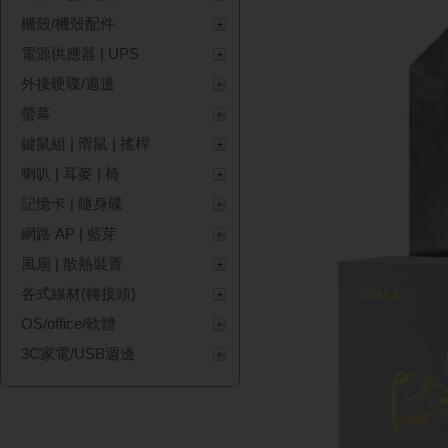
機殼/機殼配件
電源供應器 | UPS
外接硬碟/週邊
螢幕
鍵鼠組 | 滑鼠 | 搖桿
喇叭 | 耳麥 | 椅
記憶卡 | 隨身碟
網路 AP | 藍芽
風扇 | 散熱裝置
各式線材(轉接頭)
OS/office/軟體
3C家電/USB週邊