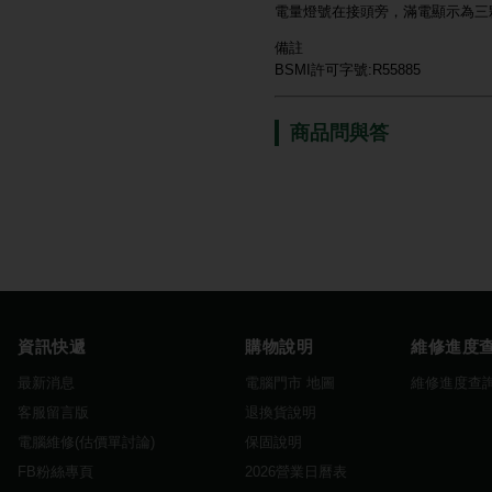
電量燈號在接頭旁，滿電顯示為三
備註
BSMI許可字號:R55885
商品問與答
資訊快遞
購物說明
維修進度
最新消息
電腦門市 地圖
維修進度查
客服留言版
退換貨說明
電腦維修(估價單討論)
保固說明
FB粉絲專頁
2026營業日曆表