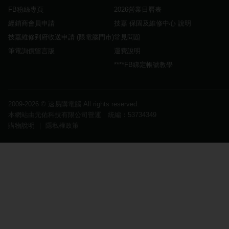
FB粉絲專頁
2026營業日曆表
經銷商會員申請
技嘉 保固及維修中心 說明
技嘉維修到府收送申請 (限電腦門市)
常見問題
筆電詢價留言版
運費說明
****FB綁定帳號教學
2009-2026 ©
速易購電腦
All rights reserved.
本網站由元佑科技有限公司營運 統編：53734349
購物說明
｜
隱私權政策