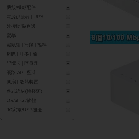
機殼/機殼配件
電源供應器 | UPS
外接硬碟/週邊
螢幕
鍵鼠組 | 滑鼠 | 搖桿
喇叭 | 耳麥 | 椅
記憶卡 | 隨身碟
網路 AP | 藍芽
風扇 | 散熱裝置
各式線材(轉接頭)
OS/office/軟體
3C家電/USB週邊