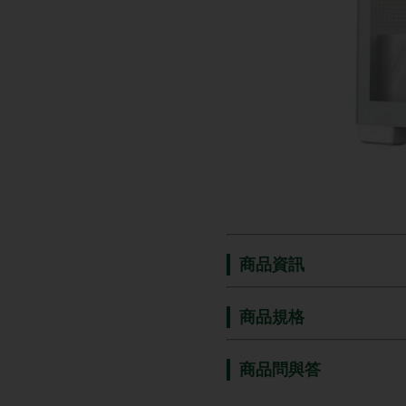
商品資訊
商品規格
商品問與答