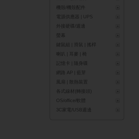
機殼/機殼配件
電源供應器 | UPS
外接硬碟/週邊
螢幕
鍵鼠組 | 滑鼠 | 搖桿
喇叭 | 耳麥 | 椅
記憶卡 | 隨身碟
網路 AP | 藍芽
風扇 | 散熱裝置
各式線材(轉接頭)
OS/office/軟體
3C家電/USB週邊