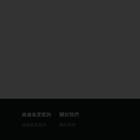
維修進度查詢
關於我們
圖
維修進度查詢
關於我們