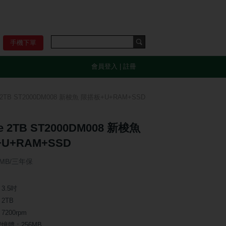
手機下單
會員登入
|
註冊
e 2TB ST2000DM008 新梭魚 限搭板+U+RAM+SSD
te 2TB ST2000DM008 新梭魚
U+RAM+SSD
6MB/三年保
3.5吋
2TB
7200rpm
記憶體：256MB