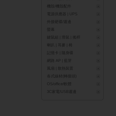
機殼/機殼配件
電源供應器 | UPS
外接硬碟/週邊
螢幕
鍵鼠組 | 滑鼠 | 搖桿
喇叭 | 耳麥 | 椅
記憶卡 | 隨身碟
網路 AP | 藍芽
風扇 | 散熱裝置
各式線材(轉接頭)
OS/office/軟體
3C家電/USB週邊