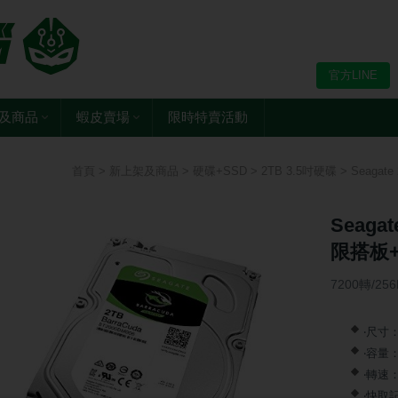
官方LINE
及商品
蝦皮賣場
限時特賣活動
首頁
>
新上架及商品
>
硬碟+SSD
>
2TB 3.5吋硬碟
> Seagat
Seaga
限搭板+
7200轉/25
‧尺寸：
‧容量：
‧轉速：
‧快取