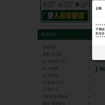
公告
* * * * 
手機版
歡迎多
商品清單
* * * * 
筆電專區
套餐+準系統
商
處理器 CPU
U
主機板
商
M
記憶體
R
硬碟+SSD
H
顯示卡
V
行動電源/燒錄器
機殼+電源組合