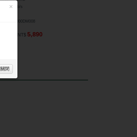
×
SATA 6Gb/s
保固：3年
號：ST2000DM008
5,890
TM匯款：
NT$
買
關閉