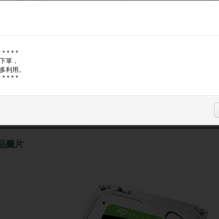
‧介面：
‧原廠
‧原廠料
* * * * *
現金價, A
下單，
多利用。
* * * * *
登入購
品圖片
商品問與答
品圖片