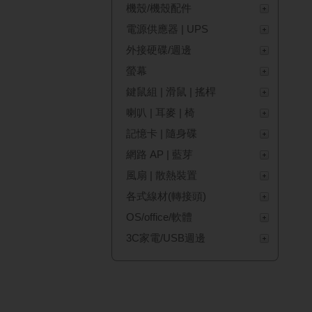
機殼/機殼配件
電源供應器 | UPS
外接硬碟/週邊
螢幕
鍵鼠組 | 滑鼠 | 搖桿
喇叭 | 耳麥 | 椅
記憶卡 | 隨身碟
網路 AP | 藍芽
風扇 | 散熱裝置
各式線材(轉接頭)
OS/office/軟體
3C家電/USB週邊