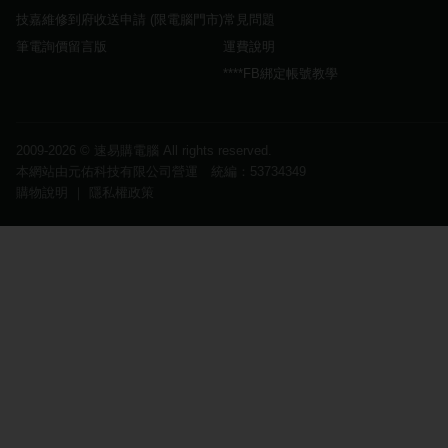
技嘉維修到府收送申請 (限電腦門市)
常見問題
筆電詢價留言版
運費說明
****FB綁定帳號教學
2009-2026 ©
速易購電腦
All rights reserved.
本網站由元佑科技有限公司營運 統編：53734349
購物說明
｜
隱私權政策