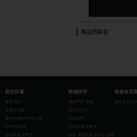
商品問與答
資訊快遞
購物說明
維修進度
最新消息
電腦門市 地圖
維修進度查
客服留言版
退換貨說明
電腦維修(估價單討論)
保固說明
FB粉絲專頁
2026營業日曆表
經銷商會員申請
技嘉 保固及維修中心 說明