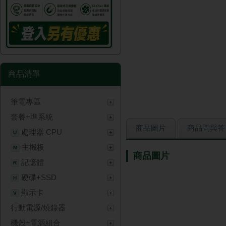
商品清單
筆電專區
套餐+準系統
商品圖片
商品問與答
處理器 CPU
U
主機板
M
商品圖片
記憶體
R
硬碟+SSD
H
顯示卡
V
行動電源/燒錄器
機殼+電源組合