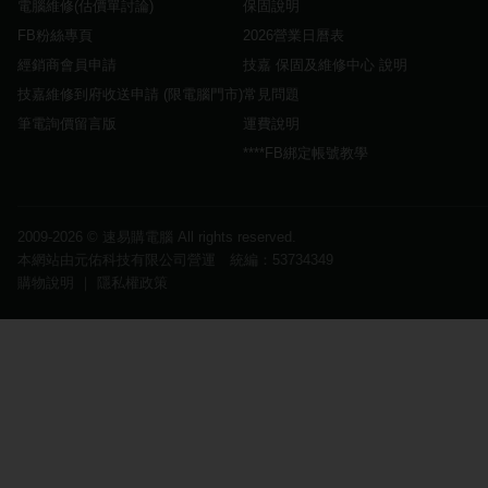
電腦維修(估價單討論)
保固說明
FB粉絲專頁
2026營業日曆表
經銷商會員申請
技嘉 保固及維修中心 說明
技嘉維修到府收送申請 (限電腦門市)
常見問題
筆電詢價留言版
運費說明
****FB綁定帳號教學
2009-2026 ©
速易購電腦
All rights reserved.
本網站由元佑科技有限公司營運 統編：53734349
購物說明
｜
隱私權政策