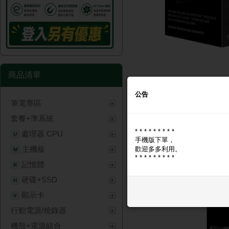
商品清單
公告
筆電專區
商品圖片
商品問與答
套餐+準系統
* * * * * * * * *
商品圖片
處理器 CPU
U
手機版下單，
主機板
歡迎多多利用。
M
* * * * * * * * *
記憶體
R
硬碟+SSD
H
顯示卡
V
行動電源/燒錄器
機殼+電源組合