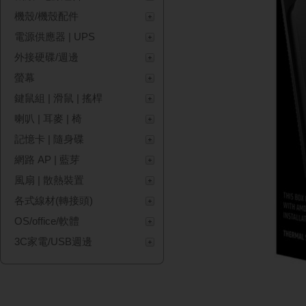
機殼/機殼配件
電源供應器 | UPS
外接硬碟/週邊
螢幕
鍵鼠組 | 滑鼠 | 搖桿
喇叭 | 耳麥 | 椅
記憶卡 | 隨身碟
網路 AP | 藍芽
風扇 | 散熱裝置
各式線材(轉接頭)
OS/office/軟體
3C家電/USB週邊