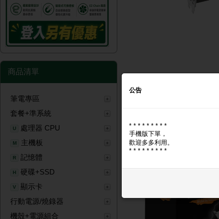
商品清單
公告
筆電專區
商品圖片
商品問與答
套餐+準系統
* * * * * * * * *
商品圖片
處理器 CPU
U
手機版下單，
主機板
歡迎多多利用。
M
* * * * * * * * *
記憶體
R
硬碟+SSD
H
顯示卡
V
行動電源/燒錄器
機殼+電源組合