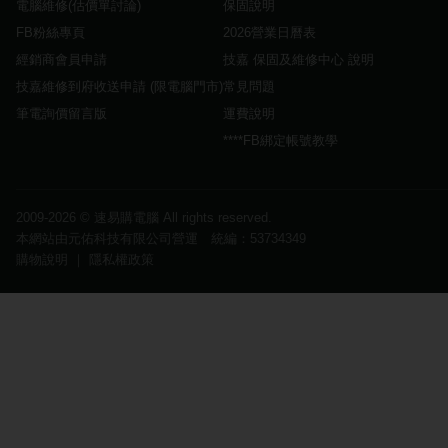
電腦維修(估價單討論)
保固說明
FB粉絲專頁
2026營業日曆表
經銷商會員申請
技嘉 保固及維修中心 說明
技嘉維修到府收送申請 (限電腦門市)
常見問題
筆電詢價留言版
運費說明
****FB綁定帳號教學
2009-2026 ©
速易購電腦
All rights reserved.
本網站由元佑科技有限公司營運 統編：53734349
購物說明
｜
隱私權政策