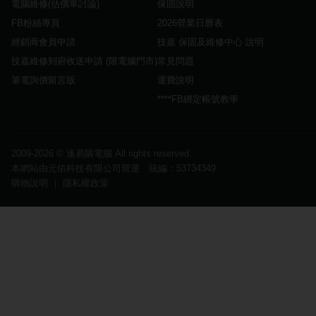
電腦維修(估價單討論)
保固說明
FB粉絲專頁
2026營業日曆表
經銷商會員申請
技嘉 保固及維修中心 說明
技嘉維修到府收送申請 (限電腦門市)
常見問題
筆電詢價留言版
運費說明
****FB綁定帳號教學
2009-2026 ©
速易購電腦
All rights reserved.
本網站由元佑科技有限公司營運 統編：53734349
購物說明
｜
隱私權政策