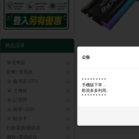
商品清單
公告
筆電專區
商品圖片
商品問與答
套餐+準系統
* * * * * * * * *
商品圖片
處理器 CPU
U
手機版下單，
主機板
歡迎多多利用。
M
* * * * * * * * *
記憶體
R
硬碟+SSD
H
顯示卡
V
行動電源/燒錄器
機殼+電源組合