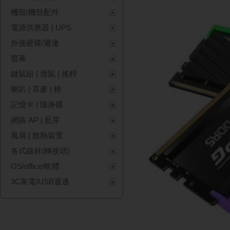
機殼/機殼配件
電源供應器 | UPS
外接硬碟/週邊
螢幕
鍵鼠組 | 滑鼠 | 搖桿
喇叭 | 耳麥 | 椅
記憶卡 | 隨身碟
網路 AP | 藍芽
風扇 | 散熱裝置
各式線材(轉接頭)
OS/office/軟體
3C家電/USB週邊