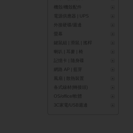
機殼/機殼配件
電源供應器 | UPS
外接硬碟/週邊
螢幕
鍵鼠組 | 滑鼠 | 搖桿
喇叭 | 耳麥 | 椅
記憶卡 | 隨身碟
網路 AP | 藍芽
風扇 | 散熱裝置
各式線材(轉接頭)
OS/office/軟體
3C家電/USB週邊