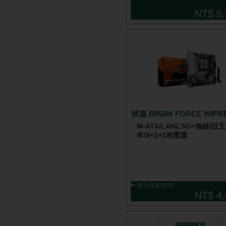
NT$ 6,
技嘉 B850M FORCE WIFI6
M-ATX/LAN2.5G+無線/註五
年/8+2+2相電源
🔑 登入現省 $300
NT$ 4,