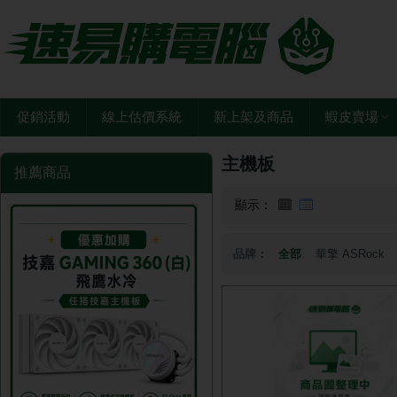
促銷活動
線上估價系統
新上架及商品
蝦皮賣場
主機板
推薦商品
顯示：
品牌：
全部
華擎 ASRock