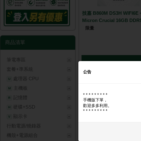
技嘉 B860M DS3H WIFI6E
Micron Crucial 16GB DDR
限量
商品清單
筆電專區
NT$ 10,
套餐+準系統
公告
處理器 CPU
U
主機板
M
* * * * * * * * *
記憶體
R
手機版下單，
歡迎多多利用。
硬碟+SSD
H
* * * * * * * * *
顯示卡
V
行動電源/燒錄器
技嘉 Z890 UD WIFI6E
ATX/LAN2.5Gb+無線/註冊
機殼+電源組合
年/14+1+2相