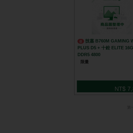
技嘉 B760M GAMING WIFI
促
PLUS D5 + 十銓 ELITE 16
DDR5 4800
限量
NT$ 7,
第