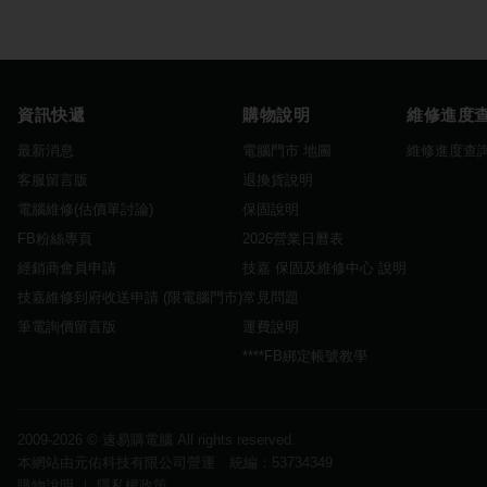
資訊快遞
購物說明
維修進度
最新消息
電腦門市 地圖
維修進度查
客服留言版
退換貨說明
電腦維修(估價單討論)
保固說明
FB粉絲專頁
2026營業日曆表
經銷商會員申請
技嘉 保固及維修中心 說明
技嘉維修到府收送申請 (限電腦門市)
常見問題
筆電詢價留言版
運費說明
****FB綁定帳號教學
2009-2026 ©
速易購電腦
All rights reserved.
本網站由元佑科技有限公司營運 統編：53734349
購物說明
｜
隱私權政策