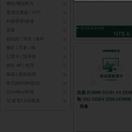
機殼/機殼配件
電源供應器 | UPS
外接硬碟/週邊
🔑 登入現省 $1,000
螢幕
NT$ 6,
鍵鼠組 | 滑鼠 | 搖桿
喇叭 | 耳麥 | 椅
記憶卡 | 隨身碟
網路 AP | 藍芽
風扇 | 散熱裝置
各式線材(轉接頭)
OS/office/軟體
技嘉 B760M DS3H AX DDR
剛 16G DDR4 3200 UDIMM
3C家電/USB週邊
限量