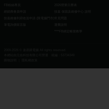
FB粉絲專頁
2026營業日曆表
經銷商會員申請
技嘉 保固及維修中心 說明
技嘉維修到府收送申請 (限電腦門市)
常見問題
筆電詢價留言版
運費說明
****FB綁定帳號教學
2009-2026 ©
速易購電腦
All rights reserved.
本網站由元佑科技有限公司營運 統編：53734349
購物說明
｜
隱私權政策