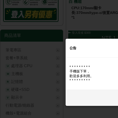
白 機箱
CPU:170mm/顯卡
長:370mm/type-c/後置A
*1
🔑 登入現省 $300
商品清單
NT$ 1,
公告
筆電專區
套餐+準系統
處理器 CPU
U
* * * * * * * * *
手機版下單，
主機板
M
歡迎多多利用。
* * * * * * * * *
記憶體
R
硬碟+SSD
H
顯示卡
V
行動電源/燒錄器
機殼+電源組合