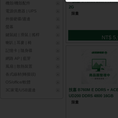
+ 技嘉 GT1030 Low Profile
機殼/機殼配件
2G
電源供應器 | UPS
限量
外接硬碟/週邊
螢幕
鍵鼠組 | 滑鼠 | 搖桿
NT$ 5,
喇叭 | 耳麥 | 椅
記憶卡 | 隨身碟
網路 AP | 藍芽
風扇 | 散熱裝置
各式線材(轉接頭)
OS/office/軟體
技嘉 B760M E DDR5 + AC
3C家電/USB週邊
UD200 DDR5 4800 16GB
限量