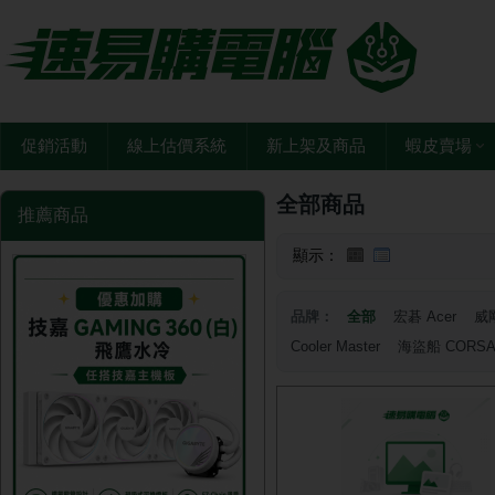
促銷活動
線上估價系統
新上架及商品
蝦皮賣場
全部商品
推薦商品
顯示：
品牌：
全部
宏碁 Acer
威剛
Cooler Master
海盜船 CORSA