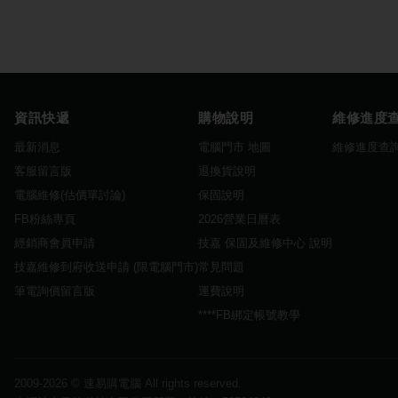
資訊快遞
購物說明
維修進度
最新消息
電腦門市 地圖
維修進度查
客服留言版
退換貨說明
電腦維修(估價單討論)
保固說明
FB粉絲專頁
2026營業日曆表
經銷商會員申請
技嘉 保固及維修中心 說明
技嘉維修到府收送申請 (限電腦門市)
常見問題
筆電詢價留言版
運費說明
****FB綁定帳號教學
2009-2026 ©
速易購電腦
All rights reserved.