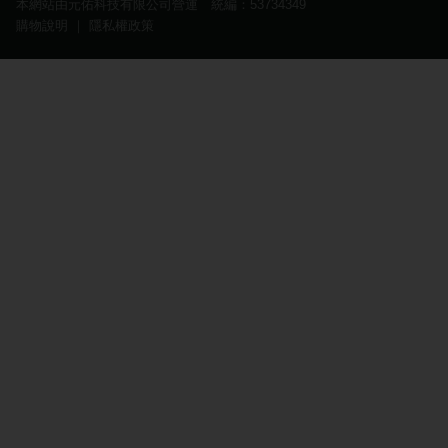
本網站由元佑科技有限公司營運 統編：53734349
購物說明
｜
隱私權政策