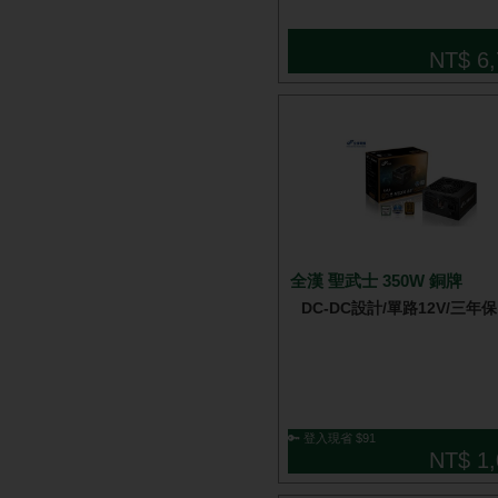
NT$ 6,
全漢 聖武士 350W 銅牌
DC-DC設計/單路12V/三年保
🔑 登入現省 $91
NT$ 1,