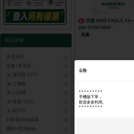
技嘉 B650 EAGLE AX + 威剛
促
16G DDR5 5600
限量
商品清單
筆電專區
套餐+準系統
NT$ 8,
公告
處理器 CPU
U
主機板
M
* * * * * * * * *
記憶體
R
手機版下單，
硬碟+SSD
歡迎多多利用。
H
* * * * * * * * *
顯示卡
V
行動電源/燒錄器
技嘉 B760M DS3H AX DDR4
機殼+電源組合
促