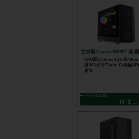
艾納爾 Crystal M360T 黑 
CPU高170mm/VGA長400m
持360水冷/T-ype C/標配A
扇*3
🔑 登入現省 $100
NT$ 1,