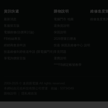
資訊快遞
購物說明
維修進度
最新消息
電腦門市 地圖
維修進度查
客服留言版
退換貨說明
電腦維修(估價單討論)
保固說明
FB粉絲專頁
2026營業日曆表
經銷商會員申請
技嘉 保固及維修中心 說明
技嘉維修到府收送申請 (限電腦門市)
常見問題
筆電詢價留言版
運費說明
****FB綁定帳號教學
2009-2026 ©
速易購電腦
All rights reserved.
本網站由元佑科技有限公司營運 統編：53734349
購物說明
｜
隱私權政策