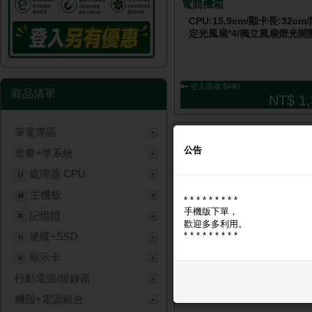
電競機箱
CPU:15.9cm/顯卡長:32cm
定光風扇*4/獨立風扇燈光開
🔑 登入現省 $440
商品清單
NT$ 1,
筆電專區
公告
套餐+準系統
處理器 CPU
U
主機板
M
* * * * * * * * *
手機版下單，
記憶體
R
歡迎多多利用。
* * * * * * * * *
硬碟+SSD
艾納爾 Breeze M18 小鋼砲
H
顯卡長28/CPU高16
顯示卡
V
行動電源/燒錄器
機殼+電源組合