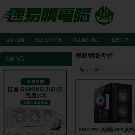
促銷活動
線上估價系統
新上架及商品
蝦皮賣場
機殼/機殼配件
推薦商品
顯示：
EINAREX 埃納爾 R06 掀