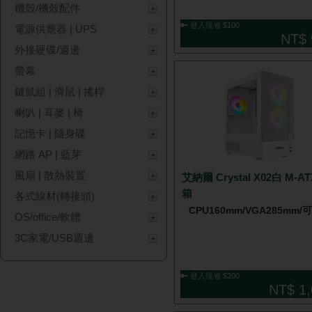
機殼/機殼配件
🔑 登入現省 $100
電源供應器 | UPS
NT$ 
外接硬碟/週邊
螢幕
鍵鼠組 | 滑鼠 | 搖桿
喇叭 | 耳麥 | 椅
記憶卡 | 隨身碟
網路 AP | 藍芽
風扇 | 散熱裝置
艾納爾 Crystal X02白 M-A
箱
各式線材(轉接頭)
CPU160mm/VGA285mm/
OS/office/軟體
3C家電/USB週邊
🔑 登入現省 $200
NT$ 1,