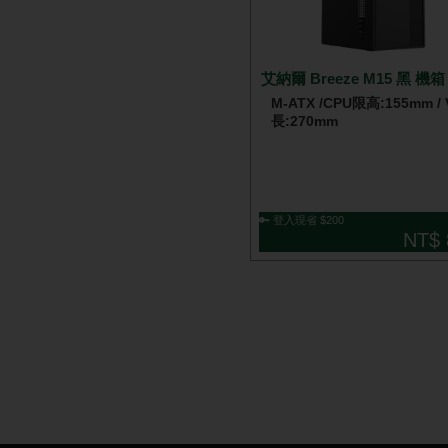
艾納爾 Breeze M15 黑 機箱
M-ATX /CPU限高:155mm /
長:270mm
🔑 登入現省 $200
NT$ 