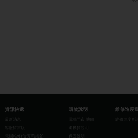
第
資訊快遞
購物說明
維修進度
最新消息
電腦門市 地圖
維修進度查
客服留言版
退換貨說明
電腦維修(估價單討論)
保固說明