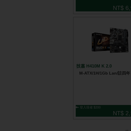
NT$ 6,
技嘉 H410M K 2.0
M-ATX/1H/1Gb Lan/註四年
🔑 登入現省 $200
NT$ 2,