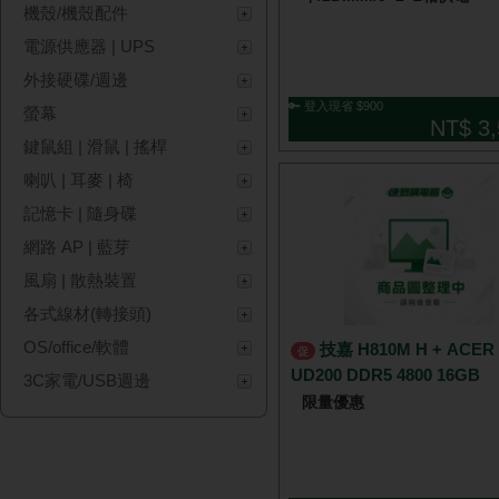
機殼/機殼配件
電源供應器 | UPS
外接硬碟/週邊
🔑 登入現省 $900
螢幕
NT$ 3,
鍵鼠組 | 滑鼠 | 搖桿
喇叭 | 耳麥 | 椅
記憶卡 | 隨身碟
網路 AP | 藍芽
風扇 | 散熱裝置
各式線材(轉接頭)
OS/office/軟體
技嘉 H810M H + ACER
促
UD200 DDR5 4800 16GB
3C家電/USB週邊
限量優惠