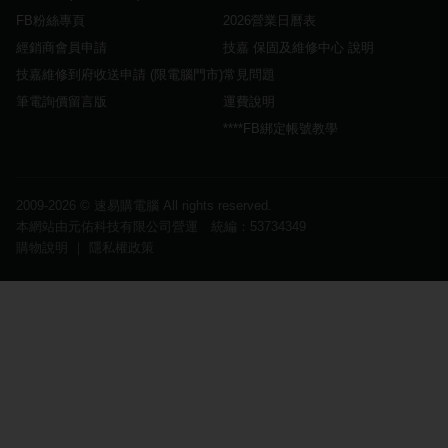
FB粉絲專頁
2026營業日曆表
經銷商會員申請
技嘉 保固及維修中心 說明
技嘉維修到府收送申請 (限電腦門市)
常見問題
筆電詢價留言版
運費說明
****FB綁定帳號教學
2009-2026 ©
速易購電腦
All rights reserved.
本網站由元佑科技有限公司營運 統編：53734349
購物說明
｜
隱私權政策