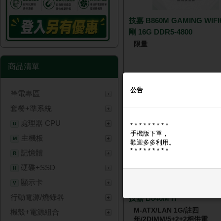
技嘉 B860M GAMING WIFI
剛 16G DDR5-4800
限量
商品清單
公告
🔑 登入現省 $100
筆電專區
NT$ 8,
套餐+準系統
處理器 CPU
U
* * * * * * * * *
手機版下單，
主機板
M
歡迎多多利用。
* * * * * * * * *
記憶體
R
硬碟+SSD
H
顯示卡
V
行動電源/燒錄器
技嘉 B840M H
M-ATX/LAN 1G/註四
機殼+電源組合
年/2DIMM/5+2+2相供電