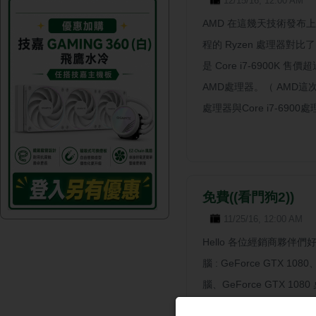
12/15/16, 12:00 AM
AMD 在這幾天技術發布上
程的 Ryzen 處理器對比了 
是 Core i7-6900
AMD處理器。（ AMD這次應該
處理器與Core i7-6900處理 
免費((看門狗2))
11/25/16, 12:00 AM
Hello 各位經銷商夥伴
腦 : GeForce GTX 10
腦、GeForce GTX 1
號。 活動日期 : 活動期間自 2