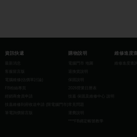
資訊快遞
購物說明
維修進度
最新消息
電腦門市 地圖
維修進度查
客服留言版
退換貨說明
電腦維修(估價單討論)
保固說明
FB粉絲專頁
2026營業日曆表
經銷商會員申請
技嘉 保固及維修中心 說明
技嘉維修到府收送申請 (限電腦門市)
常見問題
筆電詢價留言版
運費說明
****FB綁定帳號教學