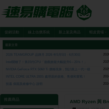
促銷活動
線上估價系統
新上架及商品
蝦皮賣場
最新文章
202
2026 TEAMGROUP 品牌月 2026 年5月5日 - 6月30日
202
Intel開槍了！第15代CPU「遊戲效能大幅提升6～20％！」
202
NVIDIA GeForce RTX 5060 Ti 價格現身，預計跟上一代一樣
202
INTEL CORE ULTRA 200S 處理器的規格、售價和實戰！
202
技嘉 保固及維修中心 說明
推薦商品
AMD Ryzen 與 B