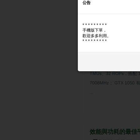
公告
* * * * * * * * *
手機版下單，
NVIDIA GTX 10
歡迎多多利用。
* * * * * * * * *
10/20/16, 12:00 AM
NVIDIA 在今天正式發布 
解禁是在10月25日。 GTX 
TMUs、32 ROPs，搭配 
7008MHz； GTX 1050
...
效能與功耗的最佳平衡 