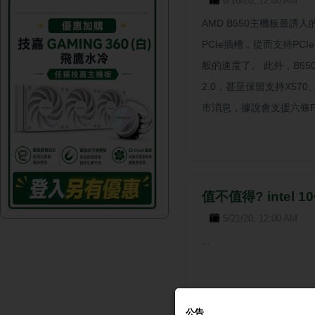
6/16/20, 12:00 AM
AMD B550主機板最誘人
PCIe插槽，從而支持PCI
般的速度了。 此外，B550
2.0，甚至保留支持X57
市消息，據說會支援六條PCIe 
值不值得? intel 10
5/21/20, 12:00 AM
...
公告