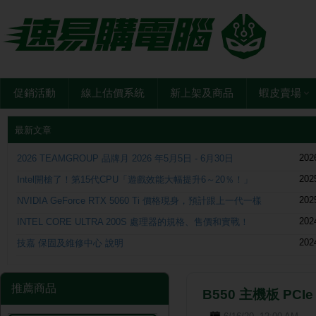
促銷活動
線上估價系統
新上架及商品
蝦皮賣場
最新文章
202
2026 TEAMGROUP 品牌月 2026 年5月5日 - 6月30日
202
Intel開槍了！第15代CPU「遊戲效能大幅提升6～20％！」
202
NVIDIA GeForce RTX 5060 Ti 價格現身，預計跟上一代一樣
202
INTEL CORE ULTRA 200S 處理器的規格、售價和實戰！
202
技嘉 保固及維修中心 說明
推薦商品
B550 主機板 PC