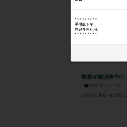
綁定FB帳號教學
1/15/20, 12:00 AM
* * * * * * * * *
FB 帳號綁定教學 綁定後可
手機版下單，
歡迎多多利用。
密碼登入速易購會員。 S
* * * * * * * * *
到「FB 綁定」。若顯示尚
技嘉光華服務中心 
8/26/19, 12:00 AM
技嘉科技 服務中心調整公告 https: