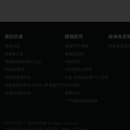
資訊快遞
購物說明
維修進度
最新消息
電腦門市 地圖
維修進度查
客服留言版
退換貨說明
電腦維修(估價單討論)
保固說明
FB粉絲專頁
2026營業日曆表
經銷商會員申請
技嘉 保固及維修中心 說明
技嘉維修到府收送申請 (限電腦門市)
常見問題
筆電詢價留言版
運費說明
****FB綁定帳號教學
2009-2026 ©
速易購電腦
All rights reserved.
本網站由元佑科技有限公司營運 統編：53734349