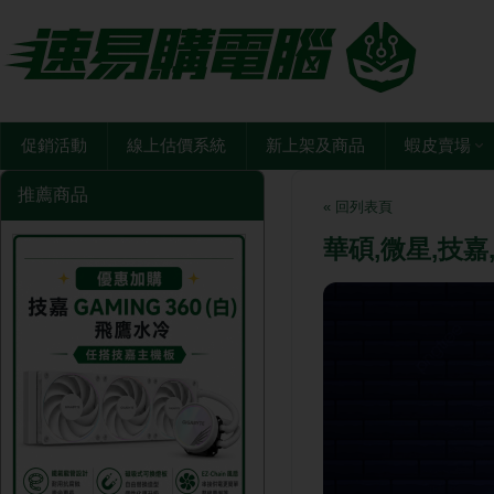
促銷活動
線上估價系統
新上架及商品
蝦皮賣場
推薦商品
« 回列表頁
華碩,微星,技嘉