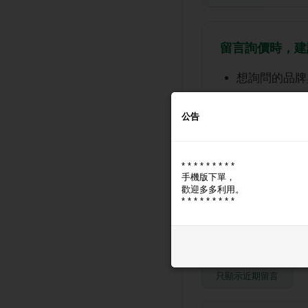
留言詢價時，建
想詢問的
品牌
預算範圍
公告
需要的數量
方便聯絡的方式（
* * * * * * * * *
手機版下單，
送出留言後，將由
歡迎多多利用。
* * * * * * * * *
7 則留言
只顯示近期留言