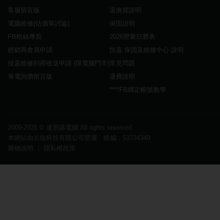
客服留言版
退換貨說明
電腦維修(估價單討論)
保固說明
FB粉絲專頁
2026營業日曆表
經銷商會員申請
技嘉 保固及維修中心 說明
技嘉維修到府收送申請 (限電腦門市)
常見問題
筆電詢價留言版
運費說明
****FB綁定帳號教學
2009-2026 ©
速易購電腦
All rights reserved.
本網站由元佑科技有限公司營運 統編：53734349
購物說明
｜
隱私權政策