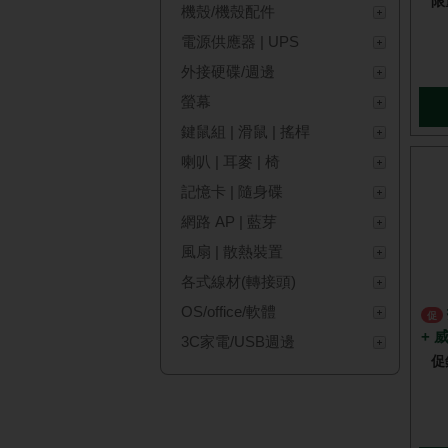
限
機殼/機殼配件
電源供應器 | UPS
外接硬碟/週邊
螢幕
鍵鼠組 | 滑鼠 | 搖桿
喇叭 | 耳麥 | 椅
記憶卡 | 隨身碟
網路 AP | 藍芽
風扇 | 散熱裝置
各式線材(轉接頭)
OS/office/軟體
技嘉 B860M GAMING WIFI6
促
+ 威
3C家電/USB週邊
促