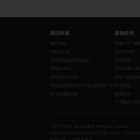
資訊快遞
購物說明
最新消息
電腦門市 地
客服留言版
退換貨說明
電腦維修(估價單討論)
保固說明
FB粉絲專頁
2026營業日
經銷商會員申請
技嘉 保固及
技嘉維修到府收送申請 (限電腦門市)
常見問題
筆電詢價留言版
運費說明
****FB綁定
2009-2026 ©
速易購電腦
All rights reserved.
本網站由元佑科技有限公司營運 統編：5373434
購物說明
｜
隱私權政策