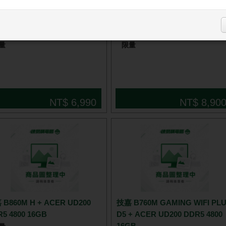
B760M H V2 DDR5 + ACER
技嘉 B650 EAGLE AX + 威剛
促
00 DDR5 4800 16GB
16G DDR5 5600
量
限量
NT$ 6,990
NT$ 8,90
B860M H + ACER UD200
技嘉 B760M GAMING WIFI PL
5 4800 16GB
D5 + ACER UD200 DDR5 4800
16GB