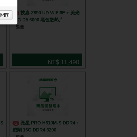
技嘉 Z890 UD WIFI6E + 美光
促
關閉
16G D5 6000 黑色散熱片
限量
0
NT$ 11,490
US
微星 PRO H610M-S DDR4 +
促
威剛 16G DDR4 3200