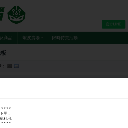
官方LINE
及商品
蝦皮賣場
限時特賣活動
機板
示：
牌：
全部
華擎 ASRock
華碩 ASUS
技嘉 GIGABYTE
微星 MSI
* * * * *
下單，
多利用。
* * * * *