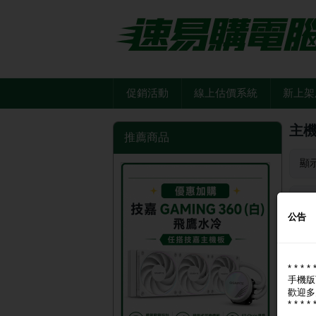
促銷活動
線上估價系統
新上架
主
推薦商品
顯
品
公告
* * * * 
手機版
歡迎多
* * * * 