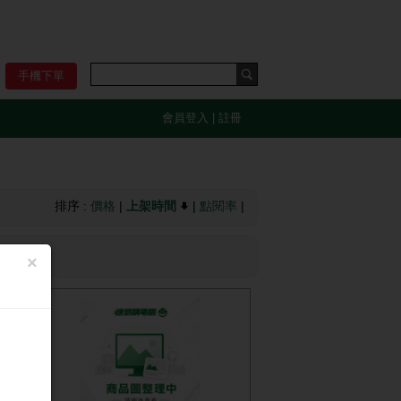
手機下單
會員登入
|
註冊
排序 :
價格
|
上架時間
|
點閱率
|
×