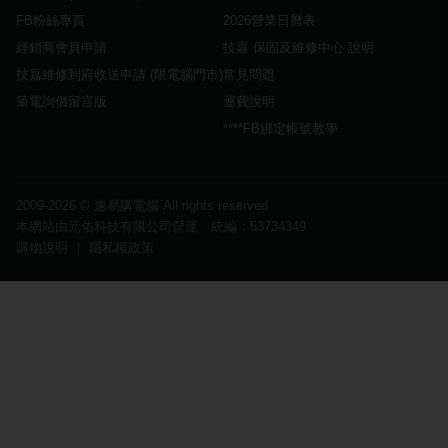
FB粉絲專頁
2026營業日曆表
經銷商會員申請
技嘉 保固及維修中心 說明
技嘉維修到府收送申請 (限電腦門市)
常見問題
筆電詢價留言版
運費說明
****FB綁定帳號教學
2009-2026 ©
速易購電腦
All rights reserved.
本網站由元佑科技有限公司營運 統編：53734349
購物說明
｜
隱私權政策