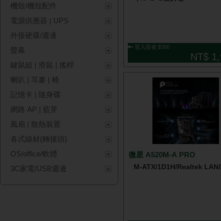
機殼/機殼配件
電源供應器 | UPS
外接硬碟/週邊
🔑 登入現省 $300
螢幕
NT$ 1,
鍵鼠組 | 滑鼠 | 搖桿
喇叭 | 耳麥 | 椅
記憶卡 | 隨身碟
網路 AP | 藍芽
風扇 | 散熱裝置
各式線材(轉接頭)
OS/office/軟體
微星 A520M-A PRO
M-ATX/1D1H/Realtek LA
3C家電/USB週邊