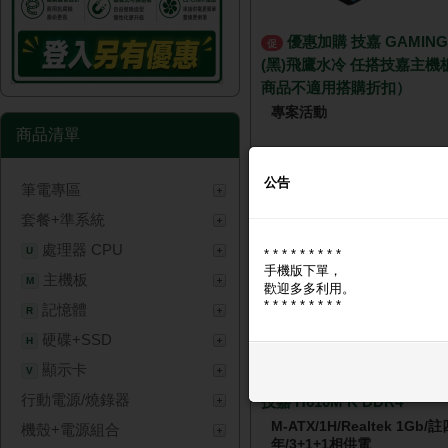
優惠加購 技嘉 GAMING 360
促
(黑)飛鷹水冷 任搭技嘉主機
商品不適用搭購折扣）
專案活動
商品清單
公告
🔑 登入現省 $400
筆電專區
NT$ 1,
套餐+準系統
處理器 CPU
U
* * * * * * * * *
手機版下單，
主機板
M
歡迎多多利用。
* * * * * * * * *
記憶體
R
硬碟+SSD
H
顯示卡
V
行動電源/燒錄器
技嘉 H610M K DDR4
M-ATX/1H/Realtek 1Gb/註
機殼+電源組合
年/3+1+1相供電