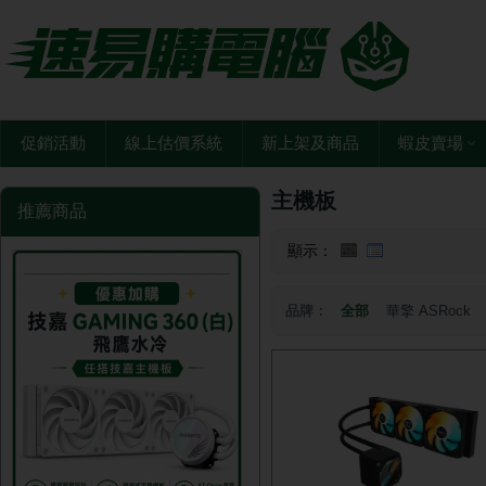
促銷活動
線上估價系統
新上架及商品
蝦皮賣場
主機板
推薦商品
顯示：
品牌：
全部
華擎 ASRock