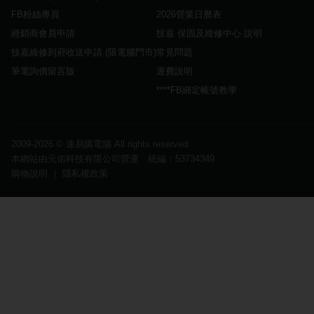
FB粉絲專頁
2026營業日曆表
經銷商會員申請
技嘉 保固及維修中心 說明
技嘉維修到府收送申請 (限電腦門市)
常見問題
筆電詢價留言版
運費說明
****FB綁定帳號教學
2009-2026 ©
速易購電腦
All rights reserved.
本網站由元佑科技有限公司營運 統編：53734349
購物說明
｜
隱私權政策