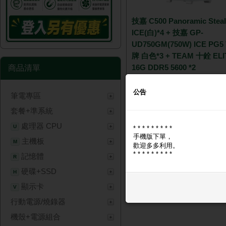
技嘉 C500 Panoramic Steal
ICE(白)*4 + 技嘉 GP-
UD750GM(750W) ICE PG5
牌 白色*3 + TEAM 十銓 ELI
16G DDR5 5600 *2
商品清單
限量
公告
筆電專區
NT$ 35,
套餐+準系統
處理器 CPU
U
* * * * * * * * *
手機版下單，
主機板
M
歡迎多多利用。
* * * * * * * * *
記憶體
R
硬碟+SSD
H
顯示卡
V
行動電源/燒錄器
機殼+電源組合