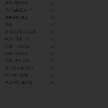
機殼/機殼配件
電源供應器 | UPS
外接硬碟/週邊
螢幕
鍵鼠組 | 滑鼠 | 搖桿
喇叭 | 耳麥 | 椅
記憶卡 | 隨身碟
網路 AP | 藍芽
風扇 | 散熱裝置
各式線材(轉接頭)
OS/office/軟體
3C家電/USB週邊