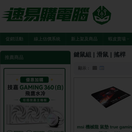
促銷活動
線上估價系統
新上架及商品
蝦皮賣場
鍵鼠組 | 滑鼠 | 搖桿
推薦商品
顯示：
msi 機械龍 鼠墊 true gami