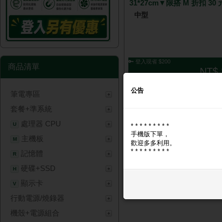
31*27cm▼限搭 M 折扣 30
中型
🔑 登入現省 $200
商品清單
NT$ 
公告
筆電專區
套餐+準系統
處理器 CPU
U
* * * * * * * * *
手機版下單，
主機板
M
歡迎多多利用。
* * * * * * * * *
記憶體
R
硬碟+SSD
H
顯示卡
V
行動電源/燒錄器
機殼+電源組合