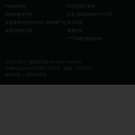
FB粉絲專頁
2026營業日曆表
經銷商會員申請
技嘉 保固及維修中心 說明
技嘉維修到府收送申請 (限電腦門市)
常見問題
筆電詢價留言版
運費說明
****FB綁定帳號教學
2009-2026 ©
速易購電腦
All rights reserved.
本網站由元佑科技有限公司營運 統編：53734349
購物說明
｜
隱私權政策