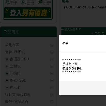
螢幕
(WQHD/HDR/180Hz/0.5ms/
🔑 登入現省 $100
商品清單
NT$ 5,
公告
筆電專區
套餐+準系統
處理器 CPU
U
* * * * * * * * *
手機版下單，
主機板
M
歡迎多多利用。
* * * * * * * * *
記憶體
R
硬碟+SSD
H
顯示卡
V
行動電源/燒錄器
機殼+電源組合