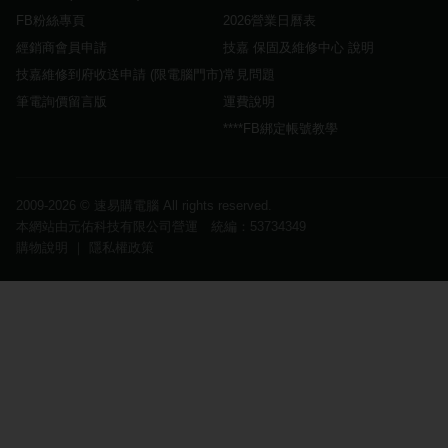
FB粉絲專頁
2026營業日曆表
經銷商會員申請
技嘉 保固及維修中心 說明
技嘉維修到府收送申請 (限電腦門市)
常見問題
筆電詢價留言版
運費說明
****FB綁定帳號教學
2009-2026 ©
速易購電腦
All rights reserved.
本網站由元佑科技有限公司營運 統編：53734349
購物說明
｜
隱私權政策