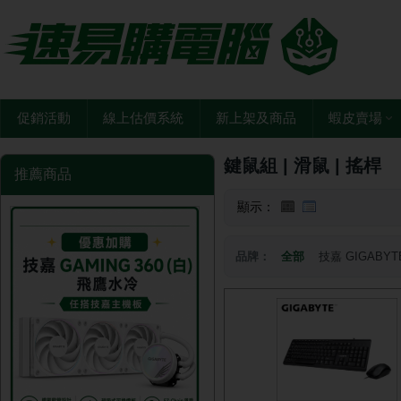
促銷活動
線上估價系統
新上架及商品
蝦皮賣場
鍵鼠組 | 滑鼠 | 搖桿
推薦商品
顯示：
品牌：
全部
技嘉 GIGABYT