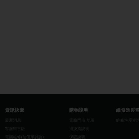
資訊快遞
購物說明
維修進度
最新消息
電腦門市 地圖
維修進度查
客服留言版
退換貨說明
電腦維修(估價單討論)
保固說明