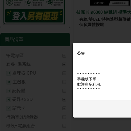
技嘉 Km6300 鍵鼠組 標準
有線/雙Usb/時尚造型超薄鍵盤
個多媒體按鍵
商品清單
公告
筆電專區
NT$ 
套餐+準系統
處理器 CPU
U
* * * * * * * * *
手機版下單，
主機板
M
歡迎多多利用。
* * * * * * * * *
記憶體
R
硬碟+SSD
H
顯示卡
V
行動電源/燒錄器
機殼+電源組合