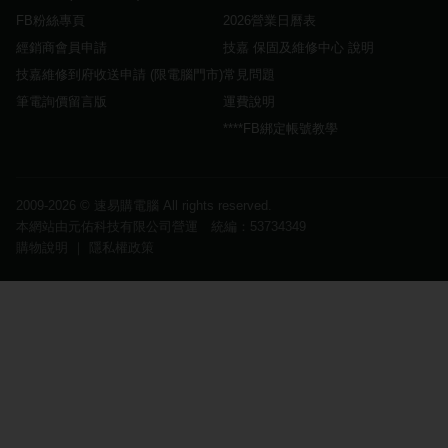
FB粉絲專頁
2026營業日曆表
經銷商會員申請
技嘉 保固及維修中心 說明
技嘉維修到府收送申請 (限電腦門市)
常見問題
筆電詢價留言版
運費說明
****FB綁定帳號教學
2009-2026 ©
速易購電腦
All rights reserved.
本網站由元佑科技有限公司營運 統編：53734349
購物說明
｜
隱私權政策