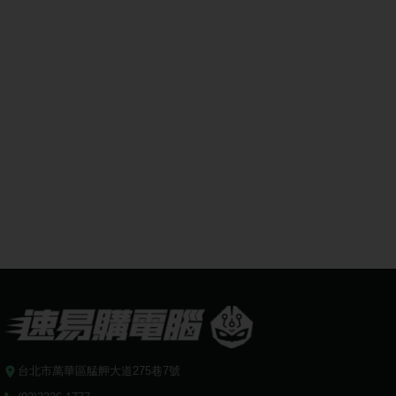
台北市萬華區艋舺大道275巷7號