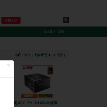
手機下單
會員登入
|
註冊
排序 :
價格
|
上架時間
|
點閱率
|
×
金牌
威剛 XPG PYLON 650W 銅牌