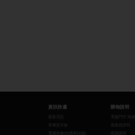
資訊快遞
購物說明
最新消息
電腦門市 地
客服留言版
退換貨說明
電腦維修(估價單討論)
保固說明