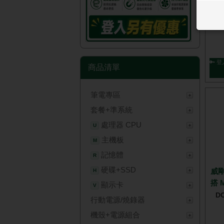
▼限
A
🔑 登
商品清單
筆電專區
套餐+準系統
處理器 CPU
U
主機板
M
記憶體
R
硬碟+SSD
威剛
H
搭 
顯示卡
V
D
行動電源/燒錄器
機殼+電源組合