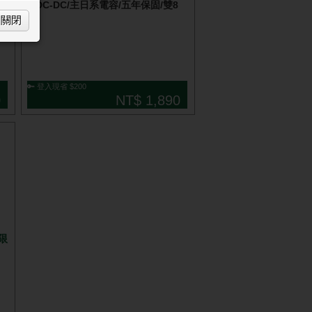
DC-DC/主日系電容/五年保固/雙8
關閉
🔑 登入現省 $200
0
NT$ 1,890
▼限