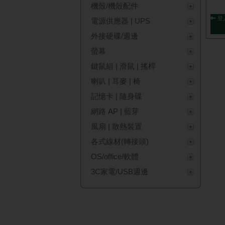
機殼/機殼配件
🔑 登
電源供應器 | UPS
外接硬碟/週邊
螢幕
鍵鼠組 | 滑鼠 | 搖桿
喇叭 | 耳麥 | 椅
記憶卡 | 隨身碟
網路 AP | 藍芽
風扇 | 散熱裝置
各式線材(轉接頭)
OS/office/軟體
3C家電/USB週邊